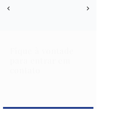
Fique à vontade
para entrar em
contato
!
Envie-nos uma mensagem e
entraremos em contato
assim que possível :)