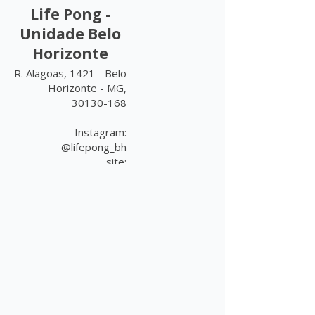
Life Pong -
Unidade Belo
Horizonte
R. Alagoas, 1421 - Belo
Horizonte - MG,
30130-168
Instagram:
@lifepong_bh
site:
www.lifepong.com.br