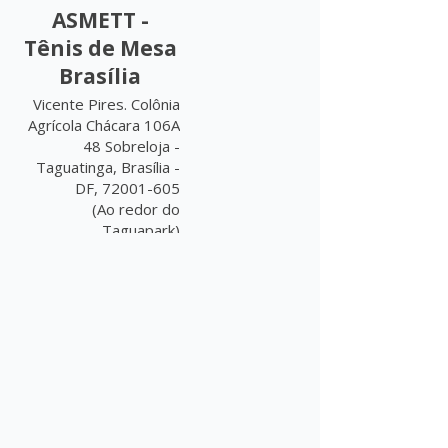
ASMETT -
Tênis de Mesa
Brasília
Vicente Pires. Colônia
Agrícola Chácara 106A
48 Sobreloja -
Taguatinga, Brasília -
DF, 72001-605
(Ao redor do
Taguapark)
Instagram: @asmett
Whatsapp: (61) 98136-
7053